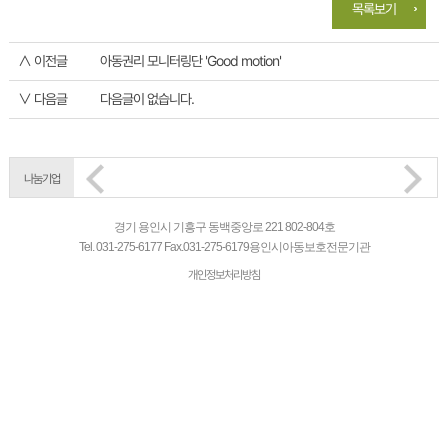
목록보기
∧ 이전글
아동권리 모니터링단 'Good motion'
∨ 다음글
다음글이 없습니다.
나눔기업
경기 용인시 기흥구 동백중앙로 221 802-804호
Tel.
031-275-6177
Fax.
031-275-6179
용인시아동보호전문기관
개인정보처리방침