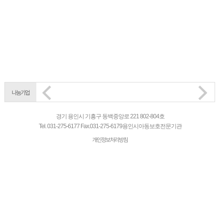
나눔기업
경기 용인시 기흥구 동백중앙로 221 802-804호
Tel.
031-275-6177
Fax.
031-275-6179
용인시아동보호전문기관
개인정보처리방침